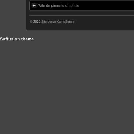
Pâte de piments simpliste
© 2020
Site perso KameSense
Suffusion theme