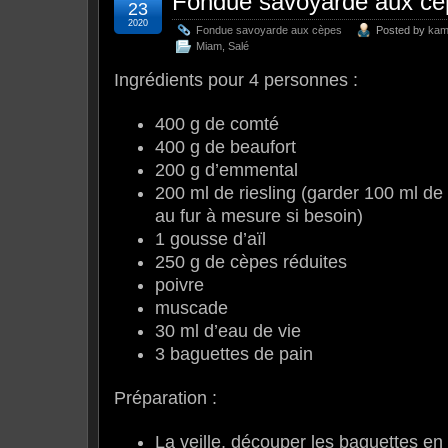
Fondue savoyarde aux cè
23
2020
Fondue savoyarde aux cèpes
Posted by
ka
Miam
,
Salé
Ingrédients pour 4 personnes :
400 g de comté
400 g de beaufort
200 g d’emmental
200 ml de riesling (garder 100 ml de 
au fur à mesure si besoin)
1 gousse d’aïl
250 g de cèpes réduites
poivre
muscade
30 ml d’eau de vie
3 baguettes de pain
Préparation :
La veille, découper les baguettes en