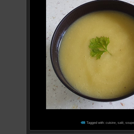
Tagged with:
cuisine
,
salé
,
soup