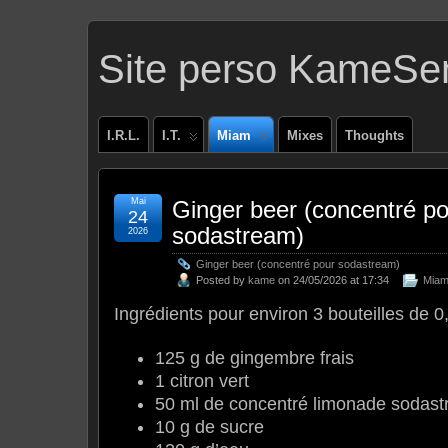
Site perso KameSe
I.R.L.
I.T.
Miam
Mixes
Thoughts
Mai
Ginger beer (concentré po
24
sodastream)
2026
Ginger beer (concentré pour sodastream)
Posted by
kame
on 24/05/2026 at 17:34
Mia
Ingrédients pour environ 3 bouteilles de 0,
125 g de gingembre frais
1 citron vert
50 ml de concentré limonade sodas
10 g de sucre