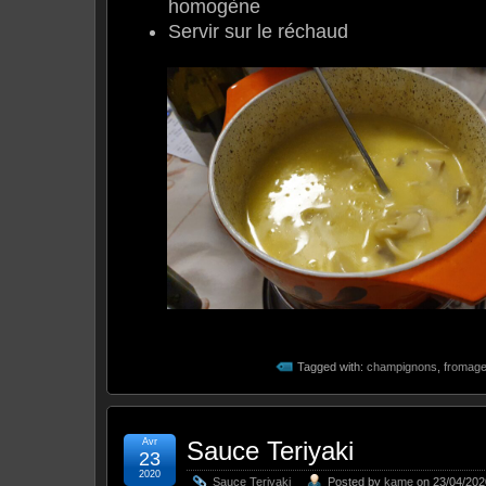
homogène
Servir sur le réchaud
Tagged with:
champignons
,
fromag
Avr
Sauce Teriyaki
23
2020
Sauce Teriyaki
Posted by
kame
on 23/04/202