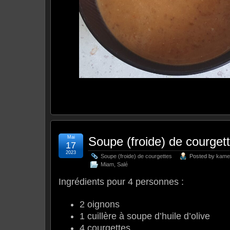
Mai
Soupe (froide) de courget
17
2023
Soupe (froide) de courgettes
Posted by
kame
Miam
,
Salé
Ingrédients pour 4 personnes :
2 oignons
1 cuillère à soupe d’huile d’olive
4 courgettes