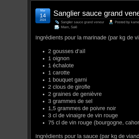
Mar
Sanglier sauce grand ven
14
2024
Sanglier sauce grand veneur
Posted by
kam
Miam
,
Salé
Ingrédients pour la marinade (par kg de vi
2 gousses d’aïl
1 oignon
1 échalote
1 carotte
1 bouquet garni
2 clous de girofle
2 graines de genièvre
3 grammes de sel
1,5 grammes de poivre noir
3 cl de vinaigre de vin rouge
75 cl de vin rouge (bourgogne, caho
Ingrédients pour la sauce (par kg de viand