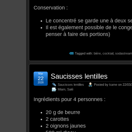
Conservation :
Le concentré se garde une à deux s
Il est également possible de le cong
penser à faire des portions)
Tagged with:
bière
,
cocktail
,
sodastrea
Mar
Saucisses lentilles
22
2026
Saucisses lentilles
Posted by
kame
on 22/03/
Miam
,
Salé
Ingrédients pour 4 personnes :
20 g de beurre
2 carottes
2 oignons jaunes