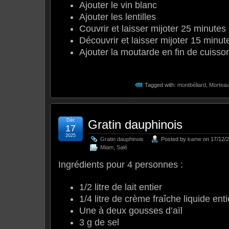
Ajouter le vin blanc
Ajouter les lentilles
Couvrir et laisser mijoter 25 minutes
Découvrir et laisser mijoter 15 minut
Ajouter la moutarde en fin de cuisso
Tagged with:
montbéliard
,
Mortea
Déc
Gratin dauphinois
17
2025
Gratin dauphinois
Posted by
kame
on 17/12/2
Miam
,
Salé
Ingrédients pour 4 personnes :
1/2 litre de lait entier
1/4 litre de crème fraîche liquide ent
Une à deux gousses d’aïl
3 g de sel