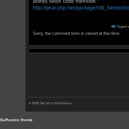
arbres selon cette méthode :
http://pear.php.net/package/DB_NestedSe
Tagged w
Sorry, the comment form is closed at this time.
© 2020
Site perso KameSense
Suffusion theme