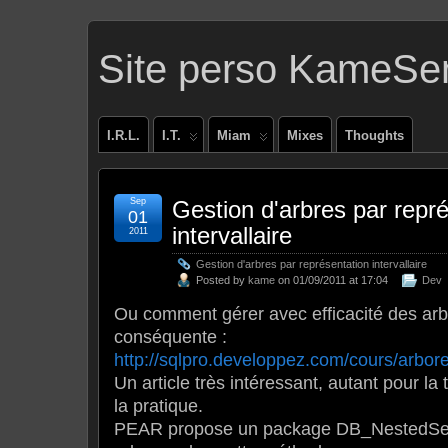
Site perso KameSe
I.R.L.
I.T.
Miam
Mixes
Thoughts
Sep
Gestion d'arbres par repr
01
intervallaire
2011
Gestion d'arbres par représentation intervallaire
Posted by
kame
on 01/09/2011 at 17:04
Dev
Ou comment gérer avec efficacité des arbr
conséquente :
http://sqlpro.developpez.com/cours/arbor
Un article très intéressant, autant pour la
la pratique.
PEAR propose un package DB_NestedSet