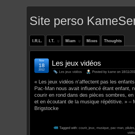
Site perso KameSe
I.R.L.
I.T.
Miam
Mixes
Thoughts
Nov
Les jeux vidéos
18
2012
Les jeux vidéos
Posted by
kame
on 18/11/201
« Les jeux vidéos n’affectent pas les enfants 
Pac-Man nous avait influencé étant enfant, 
courir en rond dans des pièces sombres, en 
et en écoutant de la musique répétitive. » –
Brigstocke
Tagged with:
courir
,
jeux
,
musique
,
pac-man
,
pilules
vidé