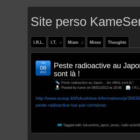
Site perso KameSe
I.R.L.
I.T.
Miam
Mixes
Thoughts
Jan
Peste radioactive au Japo
08
sont là !
2013
Peste radioactive au Japon… les effets sont là !
Posted by
kame
on 08/01/2013 at 19:06
I.R.L
http://www.scoop.it/t/fukushima-informations/p/3993
peste-radioactive-tue-par-centaines
Tagged with:
fukushima
,
japon
,
peste
,
radio-activit