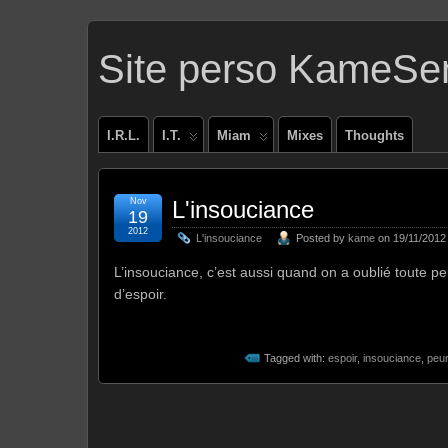
Site perso KameSe
I.R.L.
I.T.
Miam
Mixes
Thoughts
Nov
L'insouciance
19
2012
L'insouciance
Posted by
kame
on 19/11/2012 
L’insouciance, c’est aussi quand on a oublié toute pe
d’espoir.
Tagged with:
espoir
,
insouciance
,
peu